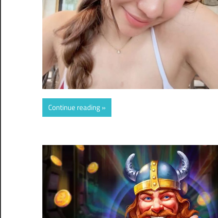
Continue reading