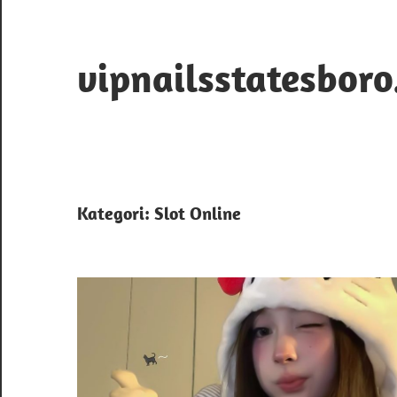
Skip
to
content
vipnailsstatesbor
Ritme
Spin
Gacor
–
Kategori:
Slot Online
Cuan
Meluncur
di
Lintasan
Keberuntunganmu!