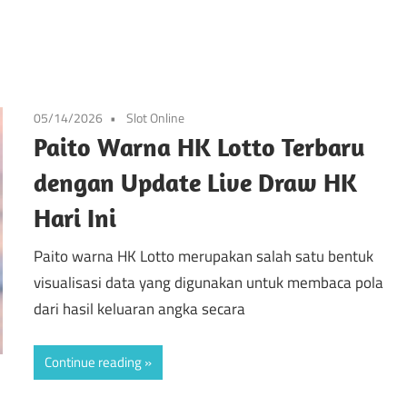
05/14/2026
Slot Online
Paito Warna HK Lotto Terbaru
dengan Update Live Draw HK
Hari Ini
Paito warna HK Lotto merupakan salah satu bentuk
visualisasi data yang digunakan untuk membaca pola
dari hasil keluaran angka secara
Continue reading