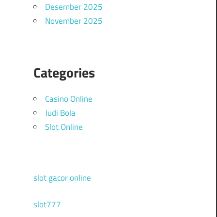
Desember 2025
November 2025
Categories
Casino Online
Judi Bola
Slot Online
slot gacor online
slot777