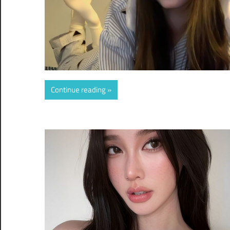
Continue reading