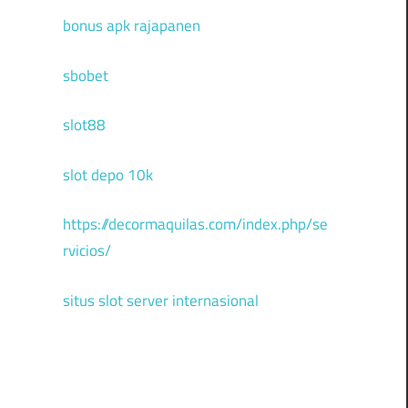
bonus apk rajapanen
sbobet
slot88
slot depo 10k
https://decormaquilas.com/index.php/se
rvicios/
situs slot server internasional