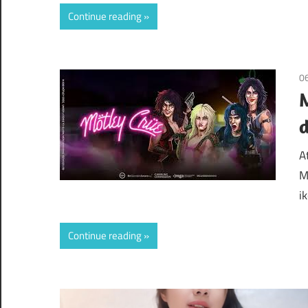
Continue reading
0
M
A
M
i
Continue reading