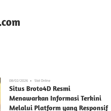
o.com
08/02/2026
Slot Online
Situs Broto4D Resmi
Menawarkan Informasi Terkini
Melalui Platform yang Responsif