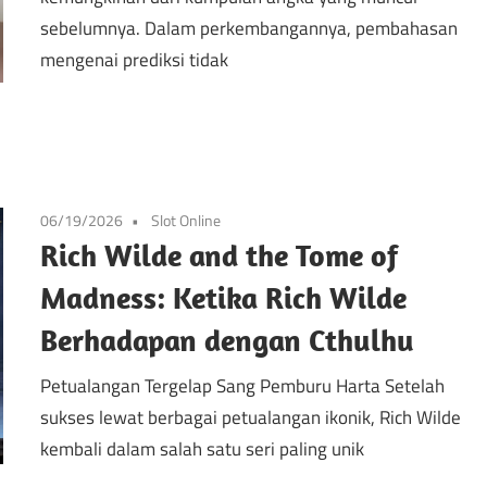
sebelumnya. Dalam perkembangannya, pembahasan
mengenai prediksi tidak
06/19/2026
Slot Online
Rich Wilde and the Tome of
Madness: Ketika Rich Wilde
Berhadapan dengan Cthulhu
Petualangan Tergelap Sang Pemburu Harta Setelah
sukses lewat berbagai petualangan ikonik, Rich Wilde
kembali dalam salah satu seri paling unik