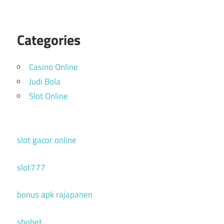
Categories
Casino Online
Judi Bola
Slot Online
slot gacor online
slot777
bonus apk rajapanen
sbobet