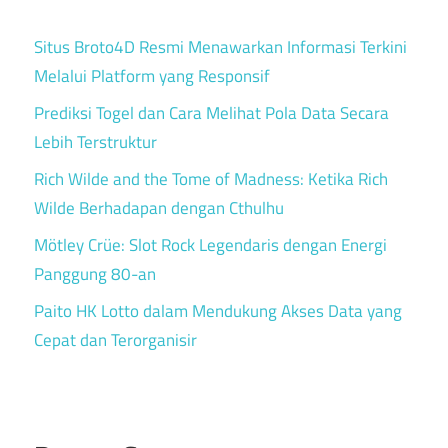
Situs Broto4D Resmi Menawarkan Informasi Terkini
Melalui Platform yang Responsif
Prediksi Togel dan Cara Melihat Pola Data Secara
Lebih Terstruktur
Rich Wilde and the Tome of Madness: Ketika Rich
Wilde Berhadapan dengan Cthulhu
Mötley Crüe: Slot Rock Legendaris dengan Energi
Panggung 80-an
Paito HK Lotto dalam Mendukung Akses Data yang
Cepat dan Terorganisir