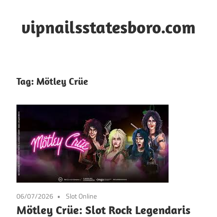
Skip
to
vipnailsstatesboro.com
content
Ritme
Spin
Gacor
Tag:
Mötley Crüe
–
Cuan
Meluncur
di
Lintasan
Keberuntunganmu!
06/07/2026
Slot Online
Mötley Crüe: Slot Rock Legendaris