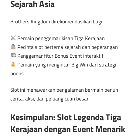
Sejarah Asia
Brothers Kingdom direkomendasikan bagi:
Pemain penggemar kisah Tiga Kerajaan
Pecinta slot bertema sejarah dan peperangan
Penggemar fitur Bonus Event interaktif
Pemain yang mengincar Big Win dari strategi
bonus
Slot ini menawarkan pengalaman bermain penuh
cerita, aksi, dan peluang cuan besar.
Kesimpulan: Slot Legenda Tiga
Kerajaan dengan Event Menarik