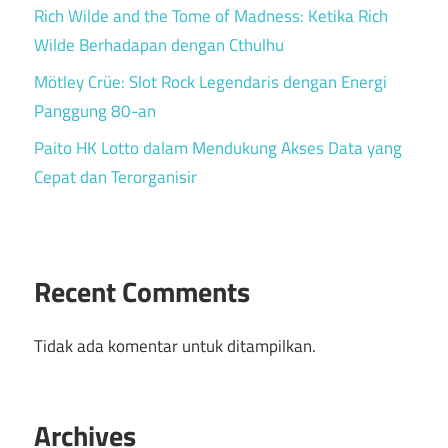
Rich Wilde and the Tome of Madness: Ketika Rich
Wilde Berhadapan dengan Cthulhu
Mötley Crüe: Slot Rock Legendaris dengan Energi
Panggung 80-an
Paito HK Lotto dalam Mendukung Akses Data yang
Cepat dan Terorganisir
Recent Comments
Tidak ada komentar untuk ditampilkan.
Archives