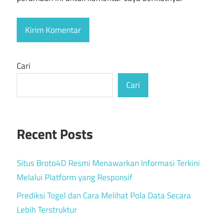
Cari
Cari
Recent Posts
Situs Broto4D Resmi Menawarkan Informasi Terkini
Melalui Platform yang Responsif
Prediksi Togel dan Cara Melihat Pola Data Secara
Lebih Terstruktur