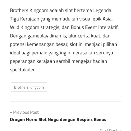
Brothers Kingdom adalah slot bertema Legenda
Tiga Kerajaan yang memadukan visual epik Asia,
Wild Kingdom strategis, dan Bonus Event interaktif.
Dengan gameplay dinamis, alur cerita kuat, dan
potensi kemenangan besar, slot ini menjadi pilihan
ideal bagi pemain yang ingin merasakan serunya
peperangan kerajaan sambil mengejar hadiah
spektakuler.
Brothers Kingdom
Navigasi
Previous Post
Dragon Horn: Slot Naga dengan Respins Bonus
pos
Next Post