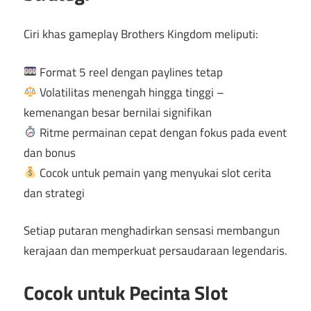
Ciri khas gameplay Brothers Kingdom meliputi:
Format 5 reel dengan paylines tetap
Volatilitas menengah hingga tinggi –
kemenangan besar bernilai signifikan
Ritme permainan cepat dengan fokus pada event
dan bonus
Cocok untuk pemain yang menyukai slot cerita
dan strategi
Setiap putaran menghadirkan sensasi membangun
kerajaan dan memperkuat persaudaraan legendaris.
Cocok untuk Pecinta Slot