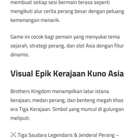
membuat setiap sesi bermain terasa seperti
mengikuti alur cerita perang besar dengan peluang
kemenangan menarik.
Game ini cocok bagi pemain yang menyukai tema
sejarah, strategi perang, dan slot Asia dengan fitur
dinamis.
Visual Epik Kerajaan Kuno Asia
Brothers Kingdom menampilkan latar istana
kerajaan, medan perang, dan benteng megah khas
era Tiga Kerajaan. Simbol yang muncul di gulungan
meliputi:
Tiga Saudara Legendaris & Jenderal Perang –