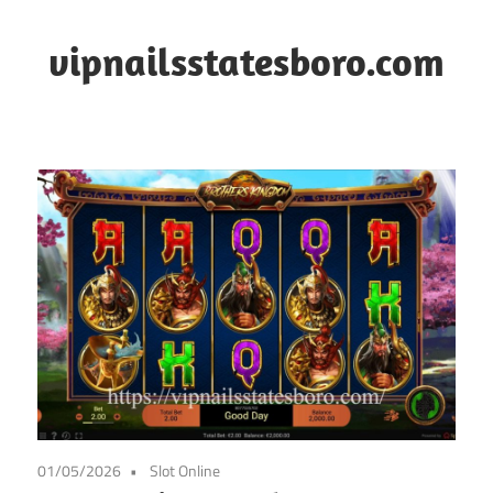
Skip
to
vipnailsstatesboro.com
content
Ritme
Spin
Gacor
–
Cuan
Meluncur
di
Lintasan
Keberuntunganmu!
01/05/2026
Slot Online