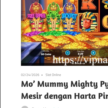
02/24/2026
Slot Online
Mo’ Mummy Mighty Pyr
Mesir dengan Harta Pi