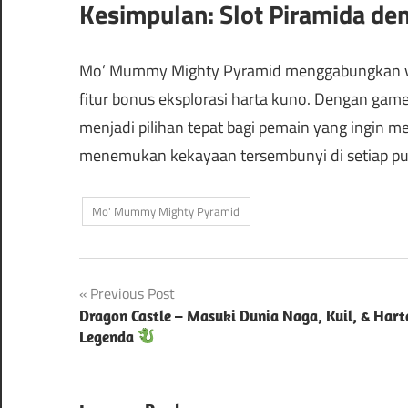
Kesimpulan: Slot Piramida d
Mo’ Mummy Mighty Pyramid menggabungkan vis
fitur bonus eksplorasi harta kuno. Dengan gam
menjadi pilihan tepat bagi pemain yang ingin 
menemukan kekayaan tersembunyi di setiap pu
Mo' Mummy Mighty Pyramid
Navigasi
Previous Post
Dragon Castle – Masuki Dunia Naga, Kuil, & Hart
pos
Legenda