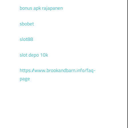
bonus apk rajapanen
sbobet
slot88
slot depo 10k
https://www.brookandbarn.info/faq-
page