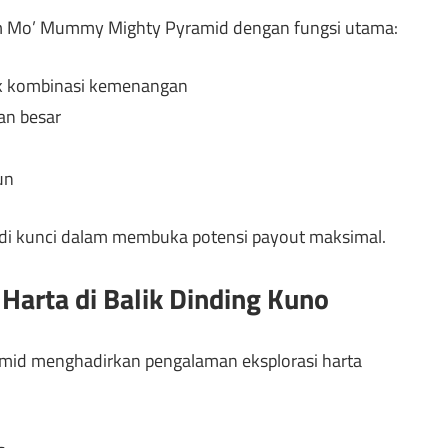
 Mo’ Mummy Mighty Pyramid dengan fungsi utama:
k kombinasi kemenangan
n besar
un
njadi kunci dalam membuka potensi payout maksimal.
Harta di Balik Dinding Kuno
id menghadirkan pengalaman eksplorasi harta