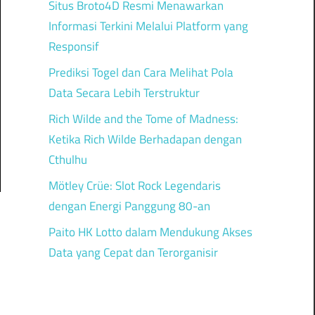
Situs Broto4D Resmi Menawarkan
Informasi Terkini Melalui Platform yang
Responsif
Prediksi Togel dan Cara Melihat Pola
Data Secara Lebih Terstruktur
Rich Wilde and the Tome of Madness:
Ketika Rich Wilde Berhadapan dengan
Cthulhu
Mötley Crüe: Slot Rock Legendaris
dengan Energi Panggung 80-an
Paito HK Lotto dalam Mendukung Akses
Data yang Cepat dan Terorganisir