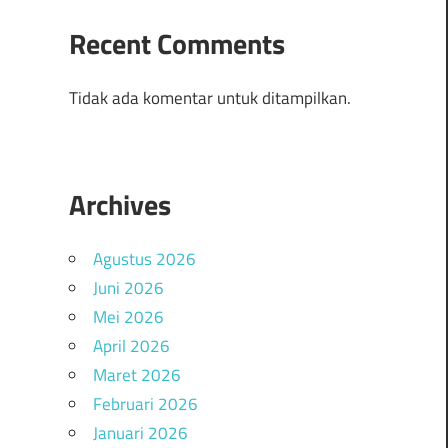
Recent Comments
Tidak ada komentar untuk ditampilkan.
Archives
Agustus 2026
Juni 2026
Mei 2026
April 2026
Maret 2026
Februari 2026
Januari 2026