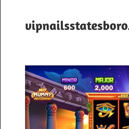
Skip
to
content
vipnailsstatesbor
Ritme
Spin
Gacor
–
Cuan
Meluncur
di
Lintasan
Keberuntunganmu!