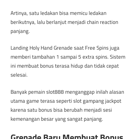
Artinya, satu ledakan bisa memicu ledakan
berikutnya, lalu berlanjut menjadi chain reaction
panjang.
Landing Holy Hand Grenade saat Free Spins juga
memberi tambahan 1 sampai 5 extra spins. Sistem
ini membuat bonus terasa hidup dan tidak cepat
selesai.
Banyak pemain slot888 menganggap inilah alasan
utama game terasa seperti slot gampang jackpot
karena satu bonus bisa berubah menjadi sesi
kemenangan besar yang sangat panjang.
Grenade Baru Membuat Bonus