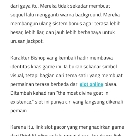
dari gaya itu. Mereka tidak sekadar membuat
sequel lalu mengganti warna background. Mereka
membangun ulang sistem bonus agar terasa lebih
besar, lebih liar, dan jauh lebih berbahaya untuk
urusan jackpot.
Karakter Bishop yang kembali hadir membawa
identitas khas game ini. Ia bukan sekadar simbol
visual, tetapi bagian dari tema satir yang membuat
permainan terasa berbeda dari
slot online
biasa.
Ditambah kehadiran “the most divine goat in
existence,” slot ini punya ciri yang langsung dikenali
pemain.
Karena itu, link slot gacor yang menghadirkan game
dari Print Studios selalu ramai dicari, terutama link