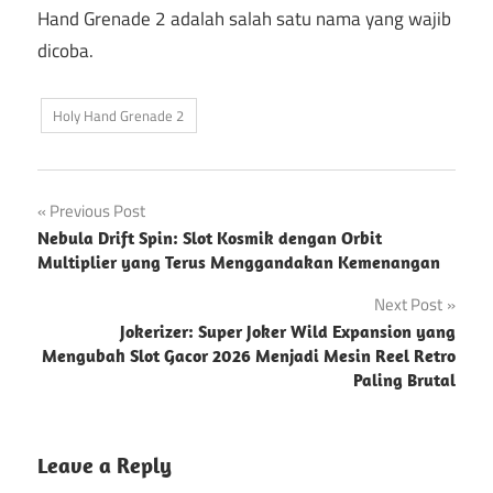
Hand Grenade 2 adalah salah satu nama yang wajib
dicoba.
Holy Hand Grenade 2
Navigasi
Previous Post
Nebula Drift Spin: Slot Kosmik dengan Orbit
pos
Multiplier yang Terus Menggandakan Kemenangan
Next Post
Jokerizer: Super Joker Wild Expansion yang
Mengubah Slot Gacor 2026 Menjadi Mesin Reel Retro
Paling Brutal
Leave a Reply