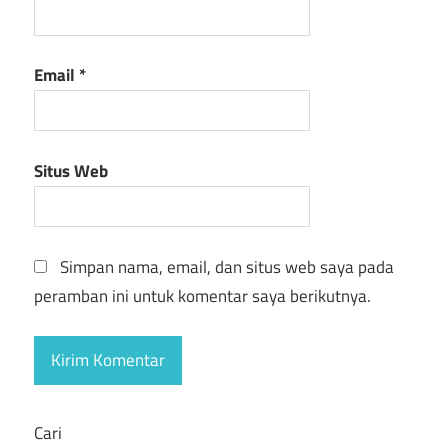
Email
*
Situs Web
Simpan nama, email, dan situs web saya pada
peramban ini untuk komentar saya berikutnya.
Cari