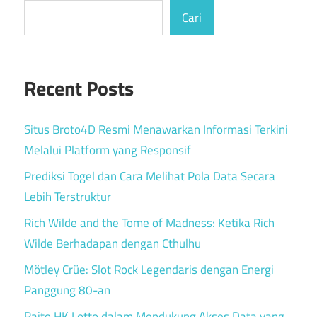
Cari
Recent Posts
Situs Broto4D Resmi Menawarkan Informasi Terkini
Melalui Platform yang Responsif
Prediksi Togel dan Cara Melihat Pola Data Secara
Lebih Terstruktur
Rich Wilde and the Tome of Madness: Ketika Rich
Wilde Berhadapan dengan Cthulhu
Mötley Crüe: Slot Rock Legendaris dengan Energi
Panggung 80-an
Paito HK Lotto dalam Mendukung Akses Data yang