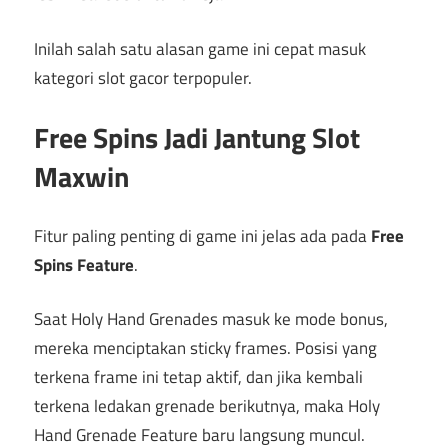
Inilah salah satu alasan game ini cepat masuk
kategori slot gacor terpopuler.
Free Spins Jadi Jantung Slot
Maxwin
Fitur paling penting di game ini jelas ada pada
Free
Spins Feature
.
Saat Holy Hand Grenades masuk ke mode bonus,
mereka menciptakan sticky frames. Posisi yang
terkena frame ini tetap aktif, dan jika kembali
terkena ledakan grenade berikutnya, maka Holy
Hand Grenade Feature baru langsung muncul.