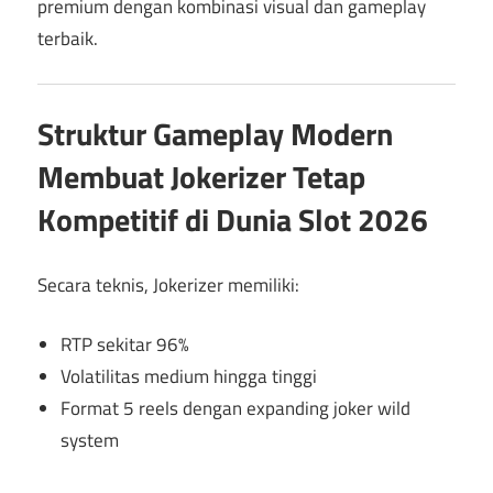
premium dengan kombinasi visual dan gameplay
terbaik.
Struktur Gameplay Modern
Membuat Jokerizer Tetap
Kompetitif di Dunia Slot 2026
Secara teknis, Jokerizer memiliki:
RTP sekitar 96%
Volatilitas medium hingga tinggi
Format 5 reels dengan expanding joker wild
system