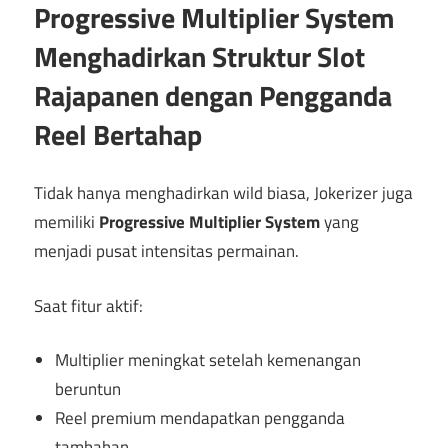
Progressive Multiplier System
Menghadirkan Struktur Slot
Rajapanen dengan Pengganda
Reel Bertahap
Tidak hanya menghadirkan wild biasa, Jokerizer juga
memiliki
Progressive Multiplier System
yang
menjadi pusat intensitas permainan.
Saat fitur aktif:
Multiplier meningkat setelah kemenangan
beruntun
Reel premium mendapatkan pengganda
tambahan