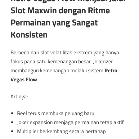
Slot Maxwin dengan Ritme
Permainan yang Sangat
Konsisten
Berbeda dari slot volatilitas ekstrem yang hanya
fokus pada satu kemenangan besar, Jokerizer
membangun kemenangan melalui sistem
Retro
Vegas Flow
.
Artinya:
Reel terus membuka peluang baru
Joker expansion menjaga permainan tetap aktif
Multiplier berkembang secara bertahap