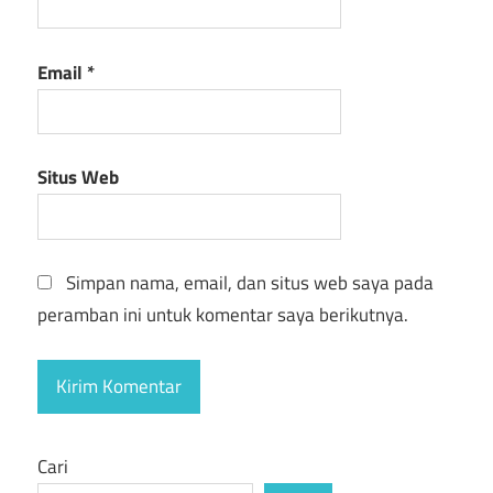
Email
*
Situs Web
Simpan nama, email, dan situs web saya pada
peramban ini untuk komentar saya berikutnya.
Cari