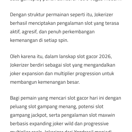
Dengan struktur permainan seperti itu, Jokerizer
berhasil menciptakan pengalaman slot yang terasa
aktif, agresif, dan penuh perkembangan
kemenangan di setiap spin.
Oleh karena itu, dalam lanskap slot gacor 2026,
Jokerizer berdiri sebagai slot yang mengandalkan
joker expansion dan multiplier progression untuk
membangun kemenangan besar.
Bagi pemain yang mencari slot gacor hari ini dengan
peluang slot gampang menang, potensi slot
gampang jackpot, serta pengalaman slot maxwin
berbasis expanding joker wild dan progressive