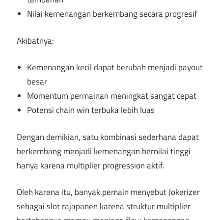
Nilai kemenangan berkembang secara progresif
Akibatnya:
Kemenangan kecil dapat berubah menjadi payout
besar
Momentum permainan meningkat sangat cepat
Potensi chain win terbuka lebih luas
Dengan demikian, satu kombinasi sederhana dapat
berkembang menjadi kemenangan bernilai tinggi
hanya karena multiplier progression aktif.
Oleh karena itu, banyak pemain menyebut Jokerizer
sebagai slot rajapanen karena struktur multiplier