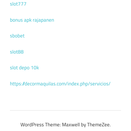
slot777
bonus apk rajapanen
sbobet
slot88
slot depo 10k
https://decormaquilas.com/index.php/servicios/
WordPress Theme: Maxwell by ThemeZee.