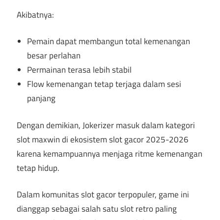
Akibatnya:
Pemain dapat membangun total kemenangan
besar perlahan
Permainan terasa lebih stabil
Flow kemenangan tetap terjaga dalam sesi
panjang
Dengan demikian, Jokerizer masuk dalam kategori
slot maxwin di ekosistem slot gacor 2025-2026
karena kemampuannya menjaga ritme kemenangan
tetap hidup.
Dalam komunitas slot gacor terpopuler, game ini
dianggap sebagai salah satu slot retro paling