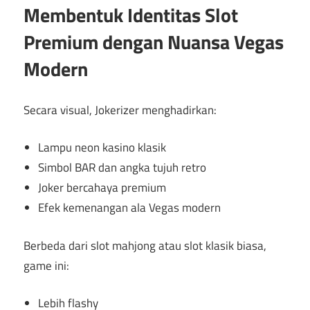
Membentuk Identitas Slot
Premium dengan Nuansa Vegas
Modern
Secara visual, Jokerizer menghadirkan:
Lampu neon kasino klasik
Simbol BAR dan angka tujuh retro
Joker bercahaya premium
Efek kemenangan ala Vegas modern
Berbeda dari slot mahjong atau slot klasik biasa,
game ini:
Lebih flashy