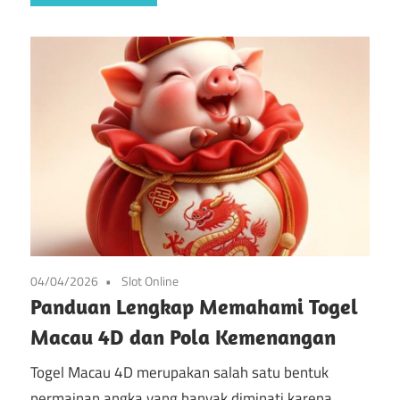
04/04/2026
Slot Online
Panduan Lengkap Memahami Togel
Macau 4D dan Pola Kemenangan
Togel Macau 4D merupakan salah satu bentuk
permainan angka yang banyak diminati karena