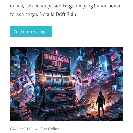
online, tetapi hanya sedikit game yang benar-benar
terasa segar. Nebula Drift Spin
Continue reading
04/12/2026
Slot Online