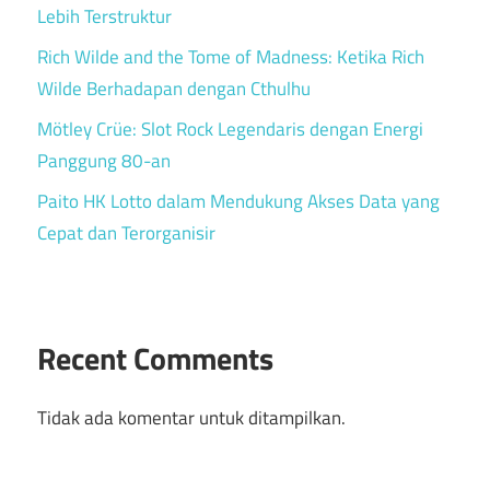
Lebih Terstruktur
Rich Wilde and the Tome of Madness: Ketika Rich
Wilde Berhadapan dengan Cthulhu
Mötley Crüe: Slot Rock Legendaris dengan Energi
Panggung 80-an
Paito HK Lotto dalam Mendukung Akses Data yang
Cepat dan Terorganisir
Recent Comments
Tidak ada komentar untuk ditampilkan.