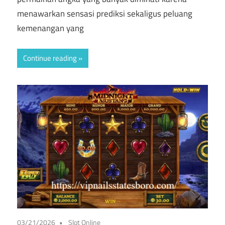
menawarkan sensasi prediksi sekaligus peluang
kemenangan yang
Continue reading
03/21/2026
Slot Online