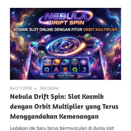
04/21/2026
Slot Online
Nebula Drift Spin: Slot Kosmik
dengan Orbit Multiplier yang Terus
Menggandakan Kemenangan
Ledakan ide baru terus bermunculan di dunia slot