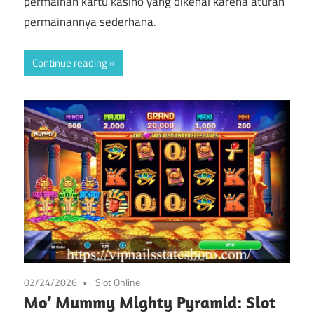
permainan kartu kasino yang dikenal karena aturan
permainannya sederhana.
Continue reading
02/24/2026
Slot Online
Mo’ Mummy Mighty Pyramid: Slot