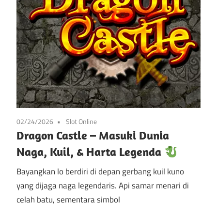
02/24/2026
Slot Online
Dragon Castle – Masuki Dunia
Naga, Kuil, & Harta Legenda
Bayangkan lo berdiri di depan gerbang kuil kuno
yang dijaga naga legendaris. Api samar menari di
celah batu, sementara simbol