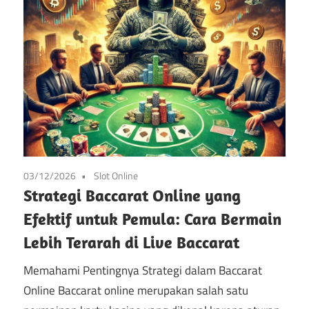
03/12/2026
Slot Online
Strategi Baccarat Online yang
Efektif untuk Pemula: Cara Bermain
Lebih Terarah di Live Baccarat
Memahami Pentingnya Strategi dalam Baccarat
Online Baccarat online merupakan salah satu